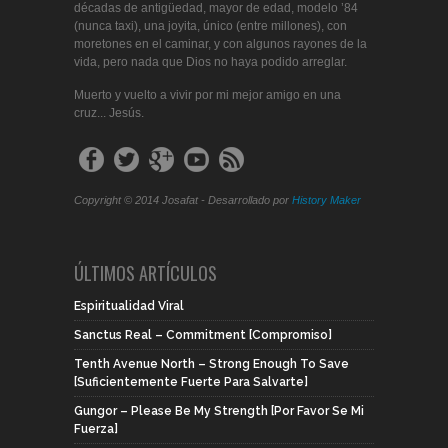
décadas de antigüedad, mayor de edad, modelo ’84
(nunca taxi), una joyita, único (entre millones), con
moretones en el caminar, y con algunos rayones de la
vida, pero nada que Dios no haya podido arreglar.
Muerto y vuelto a vivir por mi mejor amigo en una
cruz... Jesús.
Copyright © 2014 Josafat - Desarrollado por
History Maker
ÚLTIMOS ARTÍCULOS
Espiritualidad Viral
Sanctus Real – Commitment [Compromiso]
Tenth Avenue North – Strong Enough To Save
[Suficientemente Fuerte Para Salvarte]
Gungor – Please Be My Strength [Por Favor Se Mi
Fuerza]