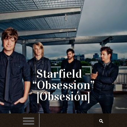
Starfield –
“Obsession”
[Obsesión]