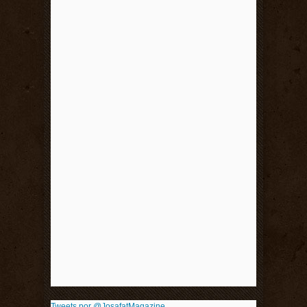
Tweets por @JosafatMagazine