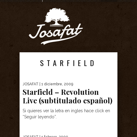
STARFIELD
JOSAFAT
| 1 diciembre, 2009
Starfield – Revolution
Live (subtitulado español)
Si quieres ver la letra en ingles hace click en
“Seguir leyendo”.