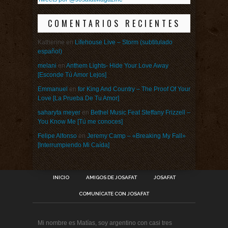
COMENTARIOS RECIENTES
Katherine
en
Lifehouse Live – Storm (subtitulado
español)
melani
en
Anthem Lights- Hide Your Love Away
[Esconde Tú Amor Lejos]
Emmanuel
en
for King And Country – The Proof Of Your
Love [La Prueba De Tu Amor]
saharyta meyer
en
Bethel Music Feat Steffany Frizzell –
You Know Me [Tú me conoces]
Felipe Alfonso
en
Jeremy Camp – «Breaking My Fall»
[Interrumpiendo Mi Caída]
INICIO
AMIGOS DE JOSAFAT
JOSAFAT
COMUNÍCATE CON JOSAFAT
Mi nombre es Matías, soy argentino con casi tres