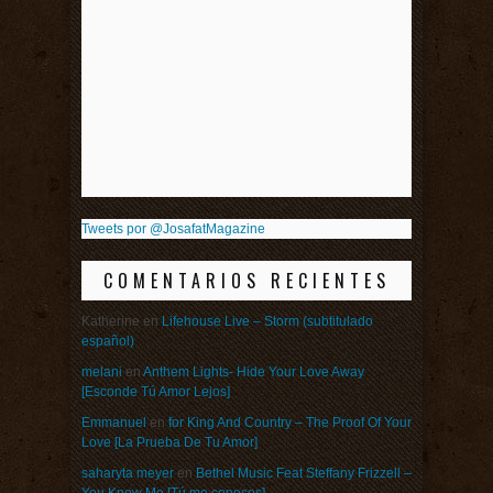
Tweets por @JosafatMagazine
COMENTARIOS RECIENTES
Katherine
en
Lifehouse Live – Storm (subtitulado
español)
melani
en
Anthem Lights- Hide Your Love Away
[Esconde Tú Amor Lejos]
Emmanuel
en
for King And Country – The Proof Of Your
Love [La Prueba De Tu Amor]
saharyta meyer
en
Bethel Music Feat Steffany Frizzell –