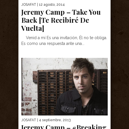
JOSAFAT
| 12 agosto, 2014
Jeremy Camp – Take You
Back [Te Recibiré De
Vuelta]
Venid a mí Es una invitación, Él no te obliga.
Es como una respuesta ante una...
JOSAFAT
| 4 septiembre, 2013
Jeremy Camp – «Breaking