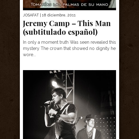
JOSAFAT
| 18 diciembre, 2011
Jeremy Camp – This Man
(subtitulado español)
In only a moment truth Was seen revealed this
mystery The crown that showed no dignity he
wore...