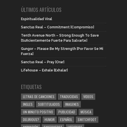
ÚLTIMOS ARTÍCULOS
Espiritualidad Viral
Sanctus Real – Commitment [Compromiso]
Tenth Avenue North – Strong Enough To Save
[Suficientemente Fuerte Para Salvarte]
Gungor – Please Be My Strength [Por Favor Se Mi
Fuerza]
Sanctus Real – Pray [Orar]
Lifehouse – Exhale [Exhalar]
ETIQUETAS
LETRAS DE CANCIONES
TRADUCIDAS
VIDEOS
INGLES
SUBTITULADOS
IMAGENES
UN MINUTO POSITIVO
PUBLICIDAD
MÚSICA
DELIRIOUS?
HUMOR
ESPAÑOL
SWITCHFOOT