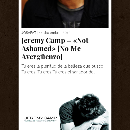
JOSAFAT
| 11 diciembre, 2012
Jeremy Camp – «Not
Ashamed» [No Me
Avergüenzo]
Tú eres la plenitud de la belleza que busco
Tú eres, Tu eres Tú eres el sanador del...