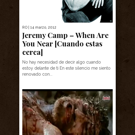
RO
| 14 marzo, 2012
Jeremy Camp – When Are
You Near [Cuando estas
cerca]
No hay necesidad de decir algo cuando
estoy delante de ti En este silencio me siento
renovado con...