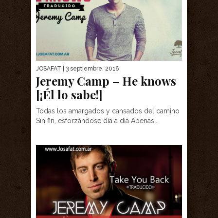
JOSAFAT
| 3 septiembre, 2016
Jeremy Camp – He knows
[¡Él lo sabe!]
Todas los amargados y cansados del camino
Sin fin, esforzándose día a día Apenas...