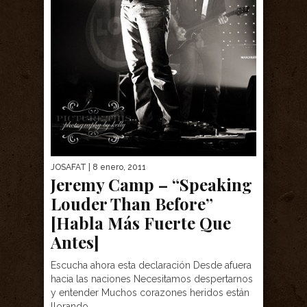
JOSAFAT
| 8 enero, 2011
Jeremy Camp – “Speaking
Louder Than Before”
[Habla Más Fuerte Que
Antes]
Escucha ahora esta declaración Desde afuera
hacia las naciones Necesitamos despertarnos
y entender Muchos corazones heridos están
llorando...