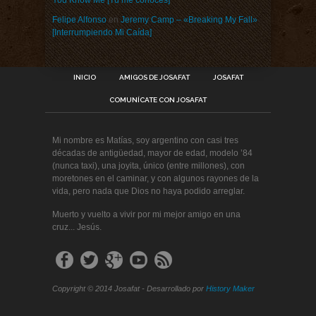
You Know Me [Tú me conoces]
Felipe Alfonso
en
Jeremy Camp – «Breaking My Fall»
[Interrumpiendo Mi Caída]
INICIO
AMIGOS DE JOSAFAT
JOSAFAT
COMUNÍCATE CON JOSAFAT
Mi nombre es Matías, soy argentino con casi tres
décadas de antigüedad, mayor de edad, modelo ’84
(nunca taxi), una joyita, único (entre millones), con
moretones en el caminar, y con algunos rayones de la
vida, pero nada que Dios no haya podido arreglar.
Muerto y vuelto a vivir por mi mejor amigo en una
cruz... Jesús.
Copyright © 2014 Josafat - Desarrollado por
History Maker