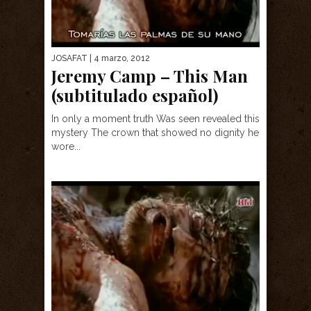
JOSAFAT
| 4 marzo, 2012
Jeremy Camp – This Man
(subtitulado español)
In only a moment truth Was seen revealed this
mystery The crown that showed no dignity he
wore...