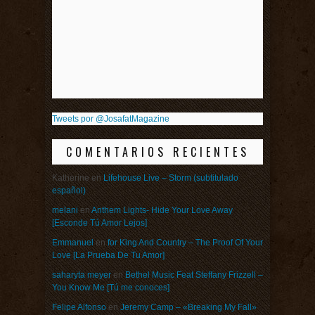
Tweets por @JosafatMagazine
COMENTARIOS RECIENTES
Katherine
en
Lifehouse Live – Storm (subtitulado
español)
melani
en
Anthem Lights- Hide Your Love Away
[Esconde Tú Amor Lejos]
Emmanuel
en
for King And Country – The Proof Of Your
Love [La Prueba De Tu Amor]
saharyta meyer
en
Bethel Music Feat Steffany Frizzell –
You Know Me [Tú me conoces]
Felipe Alfonso
en
Jeremy Camp – «Breaking My Fall»