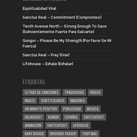
Espiritualidad Viral
Sanctus Real – Commitment [Compromiso]
Tenth Avenue North – Strong Enough To Save
[Suficientemente Fuerte Para Salvarte]
Gungor – Please Be My Strength [Por Favor Se Mi
Fuerza]
Sanctus Real – Pray [Orar]
Lifehouse – Exhale [Exhalar]
ETIQUETAS
LETRAS DE CANCIONES
TRADUCIDAS
VIDEOS
INGLES
SUBTITULADOS
IMAGENES
UN MINUTO POSITIVO
PUBLICIDAD
MÚSICA
DELIRIOUS?
HUMOR
ESPAÑOL
SWITCHFOOT
ANIMACIÓN
SWITCHFOOT
LIFEHOUSE
KARY BOGGIE
BROOKER FRASER
TOBY MAC