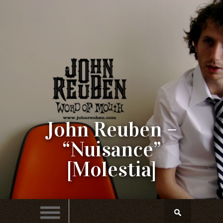
John Reuben –
“Nuisance”
[Molestia]