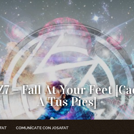
Z7 – Fall At Your Feet [Ca
A Tus Pies]
, DIME, DIME ¿A DÓNDE IRÁS? DIME, DIME, DIME ¿A DÓND
 CORRER? PORQUE NO PUEDES ESCONDERTE DE ÉL, NO 
FAT
COMUNÍCATE CON JOSAFAT
PUEDES ESCONDERTE...