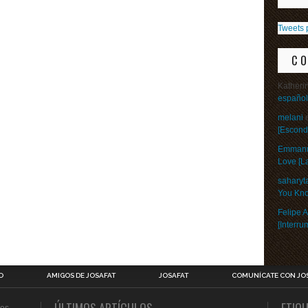
Tweets 
C
Katheri
español
melani
[Escond
Emman
Love [L
saharyt
You Kno
Felipe A
[Interr
O
AMIGOS DE JOSAFAT
JOSAFAT
COMUNÍCATE CON JO