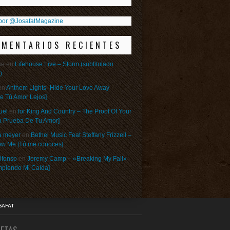
por @JosafatMagazine
OMENTARIOS RECIENTES
ne
en
Lifehouse Live – Storm (subtitulado
)
en
Anthem Lights- Hide Your Love Away
e Tú Amor Lejos]
uel
en
for King And Country – The Proof Of Your
a Prueba De Tu Amor]
a meyer
en
Bethel Music Feat Steffany Frizzell –
w Me [Tú me conoces]
lfonso
en
Jeremy Camp – «Breaking My Fall»
umpiendo Mi Caída]
SAFAT