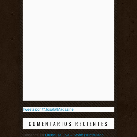
Tweets por @JosafatMagazine
COMENTARIOS RECIENTES
Katherine
en
Lifehouse Live – Storm (subtitulado