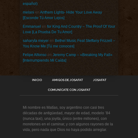
español)
melani
en
Anthem Lights- Hide Your Love Away
[Esconde Tú Amor Lejos]
Emmanuel
en
for King And Country – The Proof Of Your
Love [La Prueba De Tu Amor]
saharyta meyer
en
Bethel Music Feat Steffany Frizzell –
You Know Me [Tú me conoces]
Felipe Alfonso
en
Jeremy Camp – «Breaking My Fall»
[Interrumpiendo Mi Caída]
INICIO
AMIGOS DE JOSAFAT
JOSAFAT
COMUNÍCATE CON JOSAFAT
Mi nombre es Matías, soy argentino con casi tres
décadas de antigüedad, mayor de edad, modelo ’84
(nunca taxi), una joyita, único (entre millones), con
moretones en el caminar, y con algunos rayones de la
vida, pero nada que Dios no haya podido arreglar.