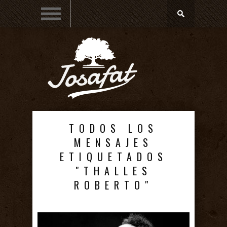
TODOS LOS
MENSAJES
ETIQUETADOS
"THALLES
ROBERTO"