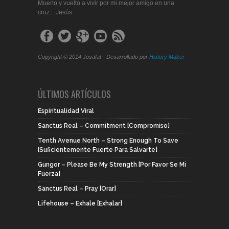
Muerto y vuelto a vivir por mi mejor amigo en una
cruz... Jesús.
Copyright © 2014 Josafat - Desarrollado por
History Maker
ÚLTIMOS ARTÍCULOS
Espiritualidad Viral
Sanctus Real – Commitment [Compromiso]
Tenth Avenue North – Strong Enough To Save
[Suficientemente Fuerte Para Salvarte]
Gungor – Please Be My Strength [Por Favor Se Mi
Fuerza]
Sanctus Real – Pray [Orar]
Lifehouse – Exhale [Exhalar]