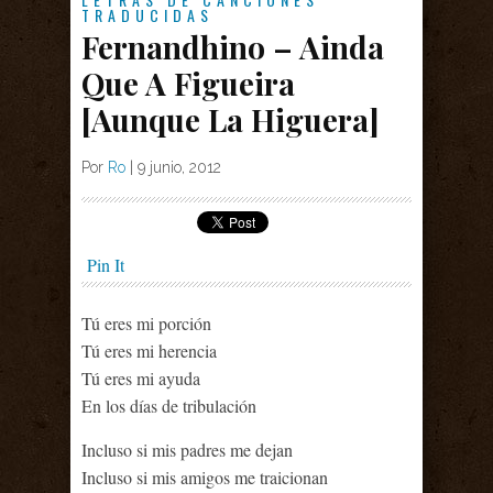
TRADUCIDAS
Fernandhino – Ainda
Que A Figueira
[Aunque La Higuera]
Por
Ro
|
9 junio, 2012
Pin It
Tú eres mi porción
Tú eres mi herencia
Tú eres mi ayuda
En los días de tribulación
Incluso si mis padres me dejan
Incluso si mis amigos me traicionan