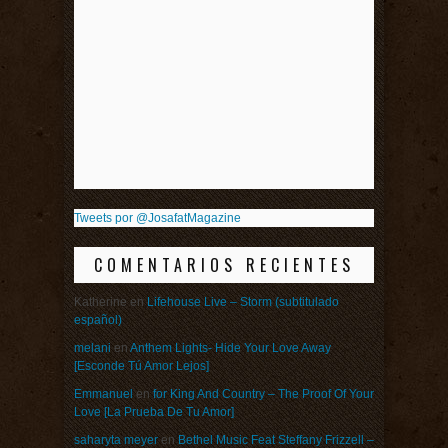
Tweets por @JosafatMagazine
COMENTARIOS RECIENTES
Katherine
en
Lifehouse Live – Storm (subtitulado
español)
melani
en
Anthem Lights- Hide Your Love Away
[Esconde Tú Amor Lejos]
Emmanuel
en
for King And Country – The Proof Of Your
Love [La Prueba De Tu Amor]
saharyta meyer
en
Bethel Music Feat Steffany Frizzell –