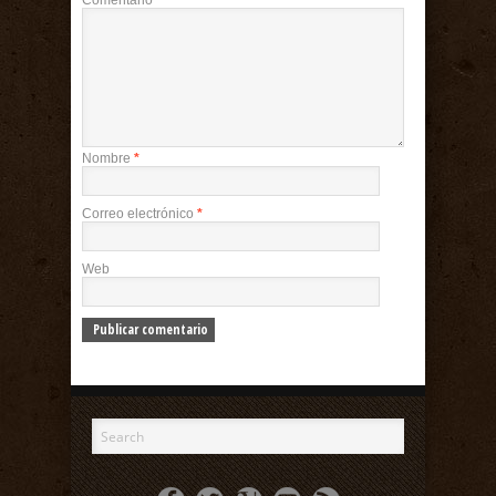
Comentario
Nombre
*
Correo electrónico
*
Web