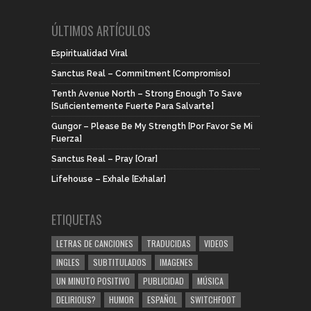
ÚLTIMOS ARTÍCULOS
Espiritualidad Viral
Sanctus Real – Commitment [Compromiso]
Tenth Avenue North – Strong Enough To Save
[Suficientemente Fuerte Para Salvarte]
Gungor – Please Be My Strength [Por Favor Se Mi
Fuerza]
Sanctus Real – Pray [Orar]
Lifehouse – Exhale [Exhalar]
ETIQUETAS
LETRAS DE CANCIONES
TRADUCIDAS
VIDEOS
INGLES
SUBTITULADOS
IMAGENES
UN MINUTO POSITIVO
PUBLICIDAD
MÚSICA
DELIRIOUS?
HUMOR
ESPAÑOL
SWITCHFOOT