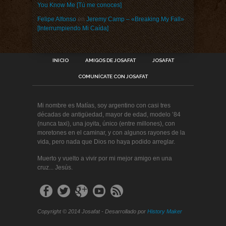
You Know Me [Tú me conoces]
Felipe Alfonso
en
Jeremy Camp – «Breaking My Fall»
[Interrumpiendo Mi Caída]
INICIO
AMIGOS DE JOSAFAT
JOSAFAT
COMUNÍCATE CON JOSAFAT
Mi nombre es Matías, soy argentino con casi tres
décadas de antigüedad, mayor de edad, modelo ’84
(nunca taxi), una joyita, único (entre millones), con
moretones en el caminar, y con algunos rayones de la
vida, pero nada que Dios no haya podido arreglar.
Muerto y vuelto a vivir por mi mejor amigo en una
cruz... Jesús.
Copyright © 2014 Josafat - Desarrollado por
History Maker