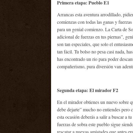
Primera etapa: Pueblo E1
Arrancas esta aventura arrodillado, pidi
comienzas con todas las ganas y fuerzas q
para un genial comienzo. La Carta de Sor
adicional de fuerzas en tus piernas”, ge
son tan especiales, que solo el entusias
tan fácil. Tu bolso no pesa casi nada, h
has encontrado un rio para poder descans
compañerismo, pura diversión van adentr
Segunda etapa: El mirador F2
En el mirador obtienes un nuevo sobre qu
debe dejarte” mucho no entiendes pero c
esta ocasión deberás a salir a buscar a t
fuerzas de sobra este pueblo sigue siend
rescatar a nuevas amistades que antes er