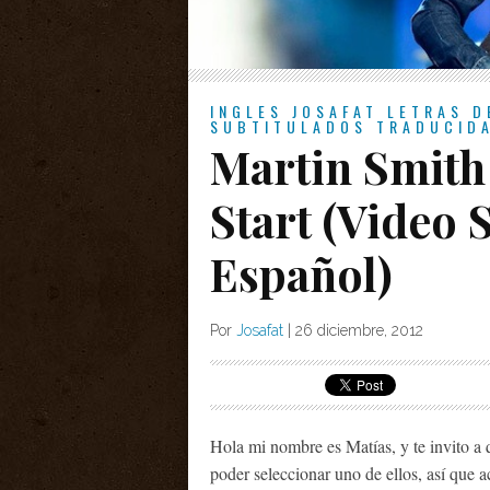
INGLES
JOSAFAT
LETRAS D
SUBTITULADOS
TRADUCID
Martin Smith
Start (Video 
Español)
Por
Josafat
|
26 diciembre, 2012
Hola mi nombre es Matías, y te invito a
poder seleccionar uno de ellos, así que 