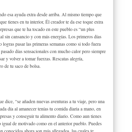
endo esa ayuda extra desde arriba. Al mismo tiempo que
ue tienes en tu interior, Él creador te da ese toque extra
presas que te ha tocado en este pueblo es “un plus
nial sin cansancio y con más energías. Los primeros días
mo logras pasar las primeras semanas como si todo fuera
as pasado días sensacionales con mucho calor pero siempre
ar y volver a tomar fuerzas. Rescatas alegría,
o de tu saco de bolsa.
e dice, “se añaden nuevas aventuras a tu viaje, pero una
ada día al amanecer tenías tu comida diaria a mano, en
u presas y conseguir tu alimento diario. Como aun tienes
o igual de motivado como en el anterior pueblo. Puedes
an conocidos ahora son más allegados, las cuales te