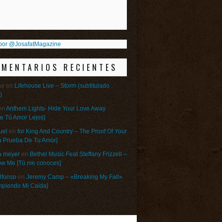
por @JosafatMagazine
OMENTARIOS RECIENTES
ne
en
Lifehouse Live – Storm (subtitulado
)
en
Anthem Lights- Hide Your Love Away
e Tú Amor Lejos]
uel
en
for King And Country – The Proof Of Your
a Prueba De Tu Amor]
a meyer
en
Bethel Music Feat Steffany Frizzell –
w Me [Tú me conoces]
lfonso
en
Jeremy Camp – «Breaking My Fall»
umpiendo Mi Caída]