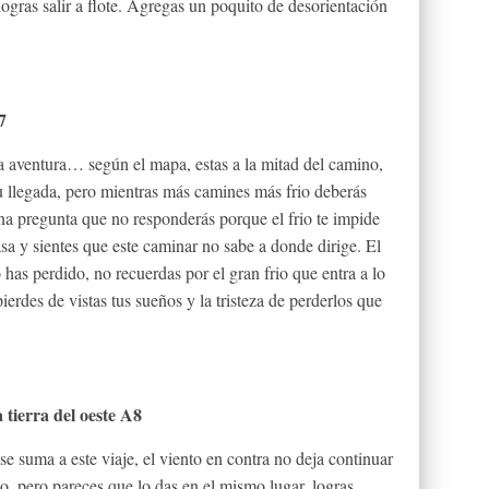
logras salir a flote. Agregas un poquito de desorientación
7
ta aventura… según el mapa, estas a la mitad del camino,
 llegada, pero mientras más camines más frio deberás
na pregunta que no responderás porque el frio te impide
casa y sientes que este caminar no sabe a donde dirige. El
has perdido, no recuerdas por el gran frio que entra a lo
ierdes de vistas tus sueños y la tristeza de perderlos que
 tierra del oeste A8
e suma a este viaje, el viento en contra no deja continuar
o, pero pareces que lo das en el mismo lugar, logras