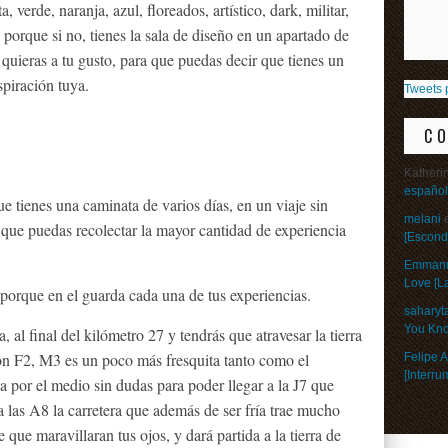
a, verde, naranja, azul, floreados, artístico, dark, militar,
porque si no, tienes la sala de diseño en un apartado de
e quieras a tu gusto, para que puedas decir que tienes un
spiración tuya.
Tweets 
C
Katheri
español
ue tienes una caminata de varios días, en un viaje sin
melani
s que puedas recolectar la mayor cantidad de experiencia
[Escond
Emman
Love [L
, porque en el guarda cada una de tus experiencias.
saharyt
You Kno
, al final del kilómetro 27 y tendrás que atravesar la tierra
on F2, M3 es un poco más fresquita tanto como el
Felipe A
[Interr
a por el medio sin dudas para poder llegar a la J7 que
 a las A8 la carretera que además de ser fría trae mucho
que maravillaran tus ojos, y dará partida a la tierra de