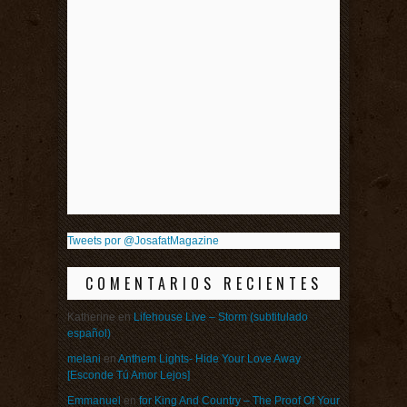
Tweets por @JosafatMagazine
COMENTARIOS RECIENTES
Katherine
en
Lifehouse Live – Storm (subtitulado
español)
melani
en
Anthem Lights- Hide Your Love Away
[Esconde Tú Amor Lejos]
Emmanuel
en
for King And Country – The Proof Of Your