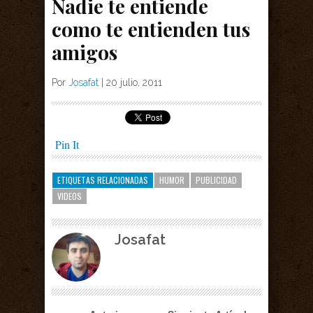
Nadie te entiende
como te entienden tus
amigos
Por
Josafat
|
20 julio, 2011
Pin It
ETIQUETAS RELACIONADAS
HUMOR
PUBLICIDAD
VIDEOS
Josafat