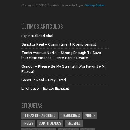
Copyright © 2014 Josafat - Desarrollado por
History Maker
ÚLTIMOS ARTÍCULOS
Espiritualidad Viral
Sanctus Real – Commitment [Compromiso]
Tenth Avenue North – Strong Enough To Save
[Suficientemente Fuerte Para Salvarte]
Gungor – Please Be My Strength [Por Favor Se Mi
Fuerza]
Sanctus Real – Pray [Orar]
Lifehouse – Exhale [Exhalar]
ETIQUETAS
LETRAS DE CANCIONES
TRADUCIDAS
VIDEOS
INGLES
SUBTITULADOS
IMAGENES