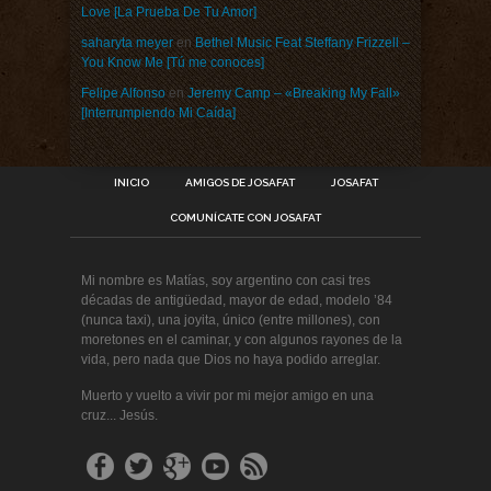
Love [La Prueba De Tu Amor]
saharyta meyer
en
Bethel Music Feat Steffany Frizzell –
You Know Me [Tú me conoces]
Felipe Alfonso
en
Jeremy Camp – «Breaking My Fall»
[Interrumpiendo Mi Caída]
INICIO
AMIGOS DE JOSAFAT
JOSAFAT
COMUNÍCATE CON JOSAFAT
Mi nombre es Matías, soy argentino con casi tres
décadas de antigüedad, mayor de edad, modelo ’84
(nunca taxi), una joyita, único (entre millones), con
moretones en el caminar, y con algunos rayones de la
vida, pero nada que Dios no haya podido arreglar.
Muerto y vuelto a vivir por mi mejor amigo en una
cruz... Jesús.