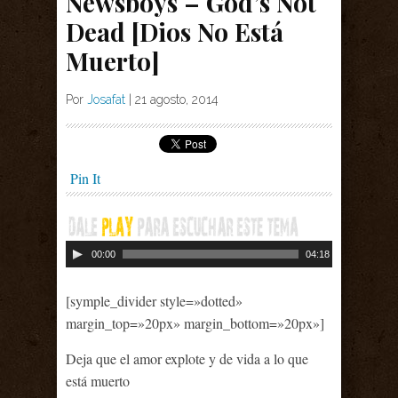
Newsboys – God’s Not
Dead [Dios No Está
Muerto]
Por
Josafat
|
21 agosto, 2014
Pin It
Reproducto
00:00
04:18
de
audio
[symple_divider style=»dotted»
margin_top=»20px» margin_bottom=»20px»]
Deja que el amor explote y de vida a lo que
está muerto