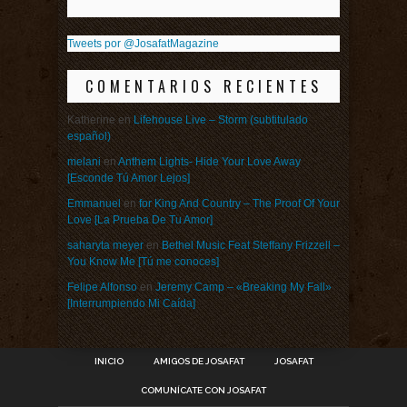
Tweets por @JosafatMagazine
COMENTARIOS RECIENTES
Katherine
en
Lifehouse Live – Storm (subtitulado
español)
melani
en
Anthem Lights- Hide Your Love Away
[Esconde Tú Amor Lejos]
Emmanuel
en
for King And Country – The Proof Of Your
Love [La Prueba De Tu Amor]
saharyta meyer
en
Bethel Music Feat Steffany Frizzell –
You Know Me [Tú me conoces]
Felipe Alfonso
en
Jeremy Camp – «Breaking My Fall»
[Interrumpiendo Mi Caída]
INICIO
AMIGOS DE JOSAFAT
JOSAFAT
COMUNÍCATE CON JOSAFAT