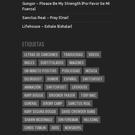
Gungor – Please Be My Strength [Por Favor Se Mi
Fuerza]
Sanctus Real – Pray [Orar]
Lifehouse – Exhale [Exhalar]
ETIQUETAS
LETRAS DE CANCIONES
TRADUCIDAS
VIDEOS
INGLES
SUBTITULADOS
IMAGENES
UN MINUTO POSITIVO
PUBLICIDAD
MÚSICA
DELIRIOUS?
HUMOR
ESPAÑOL
SWITCHFOOT
ANIMACIÓN
SWITCHFOOT
LIFEHOUSE
KARY BOGGIE
BROOKER FRASER
TOBY MAC
GENERAL
JEREMY CAMP
SANCTUS REAL
KARY SEGURA BOGGIE
DAVID CROWDER BAND
SHAWN MCDONALD
JON FOREMAN
HILLSONG
CHRIS TOMLIN
JOOS
NEWSBOYS