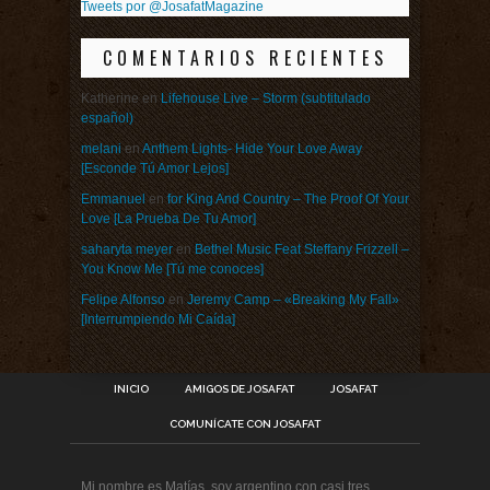
Tweets por @JosafatMagazine
COMENTARIOS RECIENTES
Katherine
en
Lifehouse Live – Storm (subtitulado
español)
melani
en
Anthem Lights- Hide Your Love Away
[Esconde Tú Amor Lejos]
Emmanuel
en
for King And Country – The Proof Of Your
Love [La Prueba De Tu Amor]
saharyta meyer
en
Bethel Music Feat Steffany Frizzell –
You Know Me [Tú me conoces]
Felipe Alfonso
en
Jeremy Camp – «Breaking My Fall»
[Interrumpiendo Mi Caída]
INICIO
AMIGOS DE JOSAFAT
JOSAFAT
COMUNÍCATE CON JOSAFAT
Mi nombre es Matías, soy argentino con casi tres