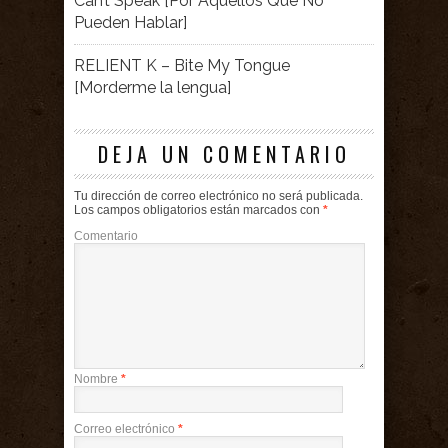
Can’t Speak [Por Aquellos Que No
Pueden Hablar]
RELIENT K – Bite My Tongue
[Morderme la lengua]
DEJA UN COMENTARIO
Tu dirección de correo electrónico no será publicada.
Los campos obligatorios están marcados con
*
Comentario
Nombre
*
Correo electrónico
*