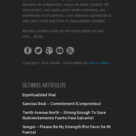
décadas de antigüedad, mayor de edad, modelo ’84
(nunca taxi), una joyita, único (entre millones), con
moretones en el caminar, y con algunos rayones de la
vida, pero nada que Dios no haya podido arreglar.
Muerto y vuelto a vivir por mi mejor amigo en una
cruz... Jesús.
Copyright © 2014 Josafat - Desarrollado por
History Maker
ÚLTIMOS ARTÍCULOS
Espiritualidad Viral
Sanctus Real – Commitment [Compromiso]
Tenth Avenue North – Strong Enough To Save
[Suficientemente Fuerte Para Salvarte]
Gungor – Please Be My Strength [Por Favor Se Mi
Fuerza]