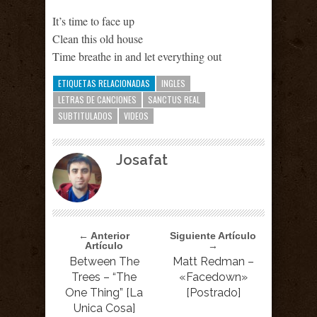
It’s time to face up
Clean this old house
Time breathe in and let everything out
ETIQUETAS RELACIONADAS
INGLES
LETRAS DE CANCIONES
SANCTUS REAL
SUBTITULADOS
VIDEOS
Josafat
← Anterior
Siguiente Artículo
Artículo
→
Between The
Matt Redman –
Trees – “The
«Facedown»
One Thing” [La
[Postrado]
Unica Cosa]