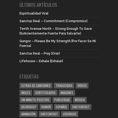
ÚLTIMOS ARTÍCULOS
Espiritualidad Viral
Sanctus Real – Commitment [Compromiso]
Tenth Avenue North – Strong Enough To Save
[Suficientemente Fuerte Para Salvarte]
Gungor – Please Be My Strength [Por Favor Se Mi
Fuerza]
Sanctus Real – Pray [Orar]
Lifehouse – Exhale [Exhalar]
ETIQUETAS
LETRAS DE CANCIONES
TRADUCIDAS
VIDEOS
INGLES
SUBTITULADOS
IMAGENES
UN MINUTO POSITIVO
PUBLICIDAD
MÚSICA
DELIRIOUS?
HUMOR
ESPAÑOL
SWITCHFOOT
ANIMACIÓN
SWITCHFOOT
LIFEHOUSE