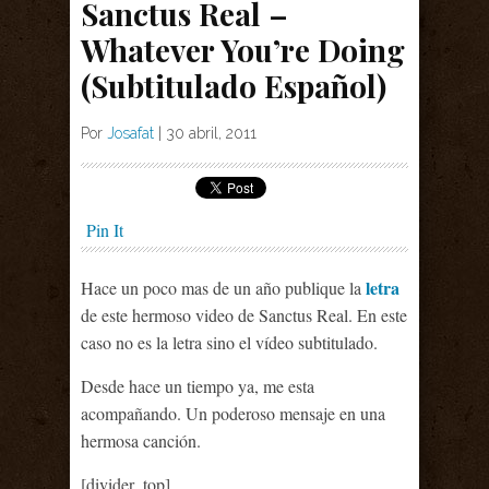
Sanctus Real –
Whatever You’re Doing
(Subtitulado Español)
Por
Josafat
|
30 abril, 2011
Pin It
letra
Hace un poco mas de un año publique la
de este hermoso video de Sanctus Real. En este
caso no es la letra sino el vídeo subtitulado.
Desde hace un tiempo ya, me esta
acompañando. Un poderoso mensaje en una
hermosa canción.
[divider_top]