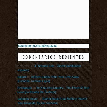
Tweets por @JosafatMagazine
COMENTARIOS RECIENTES
Katherine
en
Lifehouse Live – Storm (subtitulado
español)
melani
en
Anthem Lights- Hide Your Love Away
[Esconde Tú Amor Lejos]
Emmanuel
en
for King And Country – The Proof Of Your
Love [La Prueba De Tu Amor]
saharyta meyer
en
Bethel Music Feat Steffany Frizzell –
You Know Me [Tú me conoces]