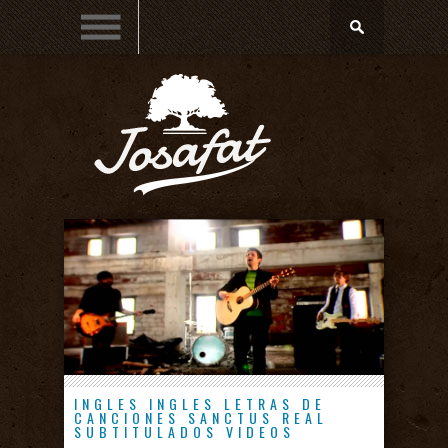
INGLES
INGLES
LETRAS DE
CANCIONES
SANCTUS REAL
SUBTITULADOS
VIDEOS