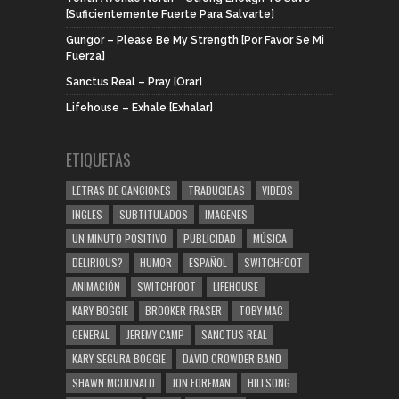
[Suficientemente Fuerte Para Salvarte]
Gungor – Please Be My Strength [Por Favor Se Mi
Fuerza]
Sanctus Real – Pray [Orar]
Lifehouse – Exhale [Exhalar]
ETIQUETAS
LETRAS DE CANCIONES
TRADUCIDAS
VIDEOS
INGLES
SUBTITULADOS
IMAGENES
UN MINUTO POSITIVO
PUBLICIDAD
MÚSICA
DELIRIOUS?
HUMOR
ESPAÑOL
SWITCHFOOT
ANIMACIÓN
SWITCHFOOT
LIFEHOUSE
KARY BOGGIE
BROOKER FRASER
TOBY MAC
GENERAL
JEREMY CAMP
SANCTUS REAL
KARY SEGURA BOGGIE
DAVID CROWDER BAND
SHAWN MCDONALD
JON FOREMAN
HILLSONG