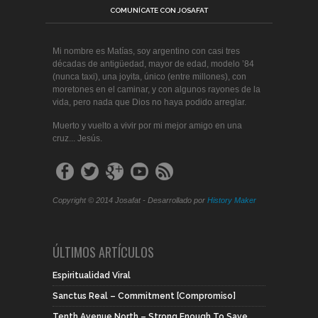
COMUNÍCATE CON JOSAFAT
Mi nombre es Matías, soy argentino con casi tres
décadas de antigüedad, mayor de edad, modelo ’84
(nunca taxi), una joyita, único (entre millones), con
moretones en el caminar, y con algunos rayones de la
vida, pero nada que Dios no haya podido arreglar.
Muerto y vuelto a vivir por mi mejor amigo en una
cruz... Jesús.
Copyright © 2014 Josafat - Desarrollado por
History Maker
ÚLTIMOS ARTÍCULOS
Espiritualidad Viral
Sanctus Real – Commitment [Compromiso]
Tenth Avenue North – Strong Enough To Save