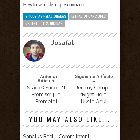
Eres lo verdadero que conozco.
ETIQUETAS RELACIONADAS
LETRAS DE CANCIONES
SKILLET
TRADUCIDAS
Josafat
← Anterior
Siguiente Artículo
Artículo
→
Stacie Orrico – “I
Jeremy Camp –
Promise” [Lo
“Right Here”
Prometo]
[Justo Aqui]
YOU MAY ALSO LIKE...
Sanctus Real – Commitment