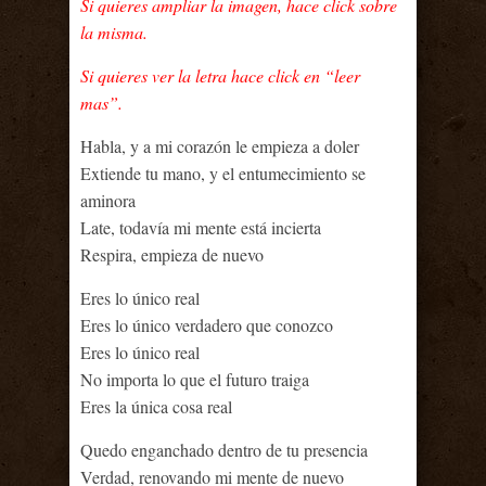
Si quieres ampliar la imagen, hace click sobre
la misma.
Si quieres ver la letra hace click en “leer
mas”.
Habla, y a mi corazón le empieza a doler
Extiende tu mano, y el entumecimiento se
aminora
Late, todavía mi mente está incierta
Respira, empieza de nuevo
Eres lo único real
Eres lo único verdadero que conozco
Eres lo único real
No importa lo que el futuro traiga
Eres la única cosa real
Quedo enganchado dentro de tu presencia
Verdad, renovando mi mente de nuevo