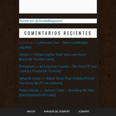
Tweets por @JosafatMagazine
COMENTARIOS RECIENTES
Katherine
en
Lifehouse Live – Storm (subtitulado
español)
melani
en
Anthem Lights- Hide Your Love Away
[Esconde Tú Amor Lejos]
Emmanuel
en
for King And Country – The Proof Of Your
Love [La Prueba De Tu Amor]
saharyta meyer
en
Bethel Music Feat Steffany Frizzell –
You Know Me [Tú me conoces]
Felipe Alfonso
en
Jeremy Camp – «Breaking My Fall»
[Interrumpiendo Mi Caída]
INICIO
AMIGOS DE JOSAFAT
JOSAFAT