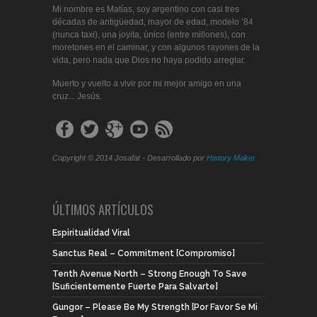
Mi nombre es Matías, soy argentino con casi tres
décadas de antigüedad, mayor de edad, modelo ’84
(nunca taxi), una joyita, único (entre millones), con
moretones en el caminar, y con algunos rayones de la
vida, pero nada que Dios no haya podido arreglar.
Muerto y vuelto a vivir por mi mejor amigo en una
cruz... Jesús.
Copyright © 2014 Josafat - Desarrollado por
History Maker
ÚLTIMOS ARTÍCULOS
Espiritualidad Viral
Sanctus Real – Commitment [Compromiso]
Tenth Avenue North – Strong Enough To Save
[Suficientemente Fuerte Para Salvarte]
Gungor – Please Be My Strength [Por Favor Se Mi