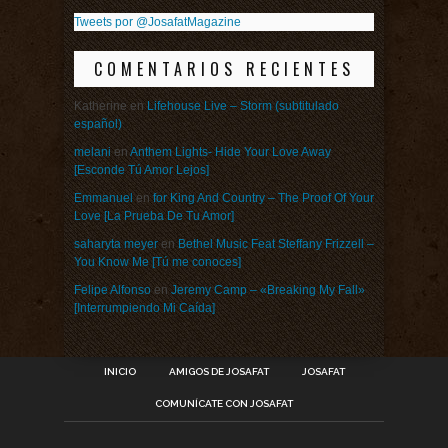
Tweets por @JosafatMagazine
COMENTARIOS RECIENTES
Katherine
en
Lifehouse Live – Storm (subtitulado
español)
melani
en
Anthem Lights- Hide Your Love Away
[Esconde Tú Amor Lejos]
Emmanuel
en
for King And Country – The Proof Of Your
Love [La Prueba De Tu Amor]
saharyta meyer
en
Bethel Music Feat Steffany Frizzell –
You Know Me [Tú me conoces]
Felipe Alfonso
en
Jeremy Camp – «Breaking My Fall»
[Interrumpiendo Mi Caída]
INICIO
AMIGOS DE JOSAFAT
JOSAFAT
COMUNÍCATE CON JOSAFAT