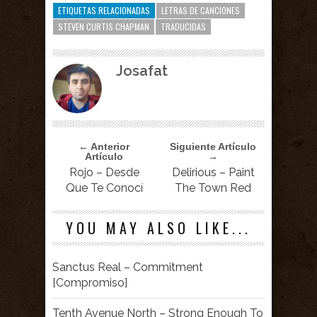
ETIQUETAS RELACIONADAS
LETRAS DE CANCIONES
STEVEN CURTIS CHAPMAN
TRADUCIDAS
Josafat
← Anterior
Siguiente Artículo
Artículo
→
Rojo – Desde
Delirious – Paint
Que Te Conocí
The Town Red
YOU MAY ALSO LIKE...
Sanctus Real – Commitment
[Compromiso]
Tenth Avenue North – Strong Enough To