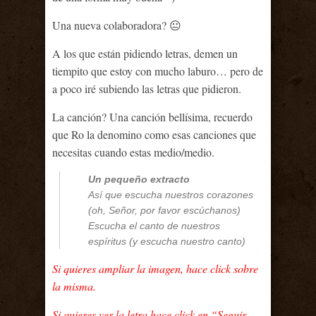
Una nueva colaboradora? 😐
A los que están pidiendo letras, demen un
tiempito que estoy con mucho laburo… pero de
a poco iré subiendo las letras que pidieron.
La canción? Una canción bellísima, recuerdo
que Ro la denomino como esas canciones que
necesitas cuando estas medio/medio.
Un pequeño extracto
Así que escucha nuestros corazones
(oh, Señor, por favor escúchanos)
Escucha el canto de nuestros
espíritus (y escucha nuestro canto)
Si quieres ampliar la imagen, hace click sobre
la misma.
Si quieres ver la letra hace click en “Seguir