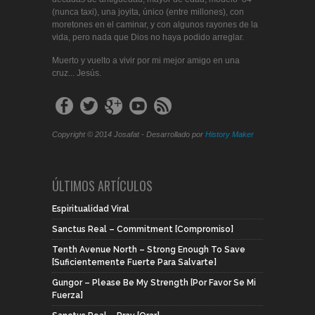
(nunca taxi), una joyita, único (entre millones), con
moretones en el caminar, y con algunos rayones de la
vida, pero nada que Dios no haya podido arreglar.
Muerto y vuelto a vivir por mi mejor amigo en una
cruz... Jesús.
Copyright © 2014 Josafat - Desarrollado por
History Maker
ÚLTIMOS ARTÍCULOS
Espiritualidad Viral
Sanctus Real – Commitment [Compromiso]
Tenth Avenue North – Strong Enough To Save
[Suficientemente Fuerte Para Salvarte]
Gungor – Please Be My Strength [Por Favor Se Mi
Fuerza]