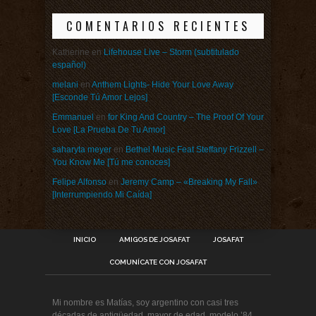
COMENTARIOS RECIENTES
Katherine
en
Lifehouse Live – Storm (subtitulado
español)
melani
en
Anthem Lights- Hide Your Love Away
[Esconde Tú Amor Lejos]
Emmanuel
en
for King And Country – The Proof Of Your
Love [La Prueba De Tu Amor]
saharyta meyer
en
Bethel Music Feat Steffany Frizzell –
You Know Me [Tú me conoces]
Felipe Alfonso
en
Jeremy Camp – «Breaking My Fall»
[Interrumpiendo Mi Caída]
INICIO
AMIGOS DE JOSAFAT
JOSAFAT
COMUNÍCATE CON JOSAFAT
Mi nombre es Matías, soy argentino con casi tres
décadas de antigüedad, mayor de edad, modelo ’84