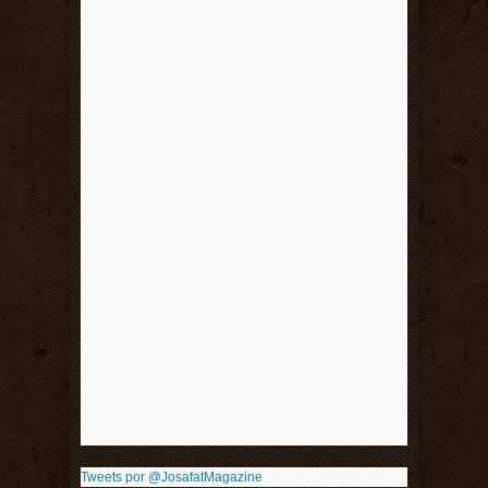
Tweets por @JosafatMagazine