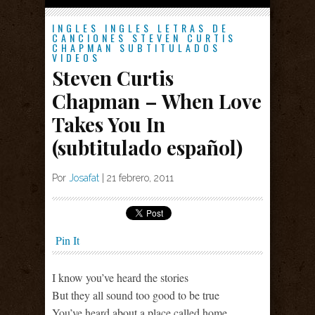
INGLES
INGLES
LETRAS DE
CANCIONES
STEVEN CURTIS
CHAPMAN
SUBTITULADOS
VIDEOS
Steven Curtis
Chapman – When Love
Takes You In
(subtitulado español)
Por
Josafat
|
21 febrero, 2011
Pin It
I know you’ve heard the stories
But they all sound too good to be true
You’ve heard about a place called home