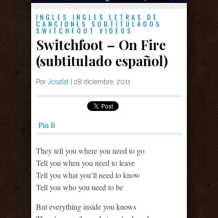
INGLES
INGLES
LETRAS DE
CANCIONES
SUBTITULADOS
SWITCHFOOT
VIDEOS
Switchfoot – On Fire
(subtitulado español)
Por
Josafat
|
28 diciembre, 2011
Pin It
They tell you where you need to go
Tell you when you need to leave
Tell you what you’ll need to know
Tell you who you need to be
But everything inside you knows