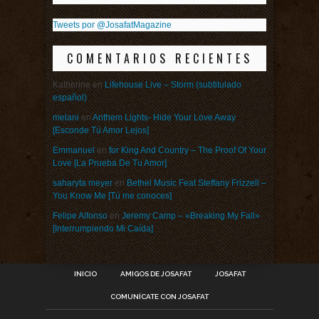
Tweets por @JosafatMagazine
COMENTARIOS RECIENTES
Katherine
en
Lifehouse Live – Storm (subtitulado
español)
melani
en
Anthem Lights- Hide Your Love Away
[Esconde Tú Amor Lejos]
Emmanuel
en
for King And Country – The Proof Of Your
Love [La Prueba De Tu Amor]
saharyta meyer
en
Bethel Music Feat Steffany Frizzell –
You Know Me [Tú me conoces]
Felipe Alfonso
en
Jeremy Camp – «Breaking My Fall»
[Interrumpiendo Mi Caída]
INICIO
AMIGOS DE JOSAFAT
JOSAFAT
COMUNÍCATE CON JOSAFAT