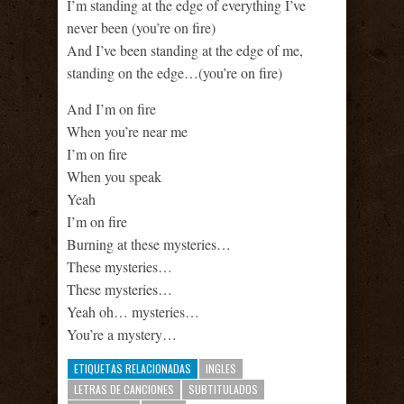
I’m standing at the edge of everything I’ve
never been (you’re on fire)
And I’ve been standing at the edge of me,
standing on the edge…(you’re on fire)
And I’m on fire
When you’re near me
I’m on fire
When you speak
Yeah
I’m on fire
Burning at these mysteries…
These mysteries…
These mysteries…
Yeah oh… mysteries…
You’re a mystery…
ETIQUETAS RELACIONADAS
INGLES
LETRAS DE CANCIONES
SUBTITULADOS