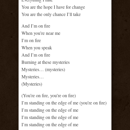
You are the hope I have for change
You are the only chance I’ll take
And I’m on fire
When you’re near me
I’m on fire
When you speak
And I’m on fire
Burning at these mysteries
Mysteries… (mysteries)
Mysteries…
(Mysteries)
(You’re on fire, you’re on fire)
I’m standing on the edge of me (you’re on fire)
I’m standing on the edge of me
I’m standing on the edge of me
I’m standing on the edge of me