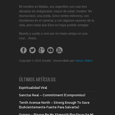
Mi nombre es Matías, soy argentino con casi tres
décadas de antigüedad, mayor de edad, modelo ’84
(nunca taxi), una joyita, único (entre millones), con
moretones en el caminar, y con algunos rayones de la
vida, pero nada que Dios no haya podido arreglar.
Muerto y vuelto a vivir por mi mejor amigo en una
cruz... Jesús.
Copyright © 2014 Josafat - Desarrollado por
History Maker
ÚLTIMOS ARTÍCULOS
Espiritualidad Viral
Sanctus Real – Commitment [Compromiso]
Tenth Avenue North – Strong Enough To Save
[Suficientemente Fuerte Para Salvarte]
Gungor – Please Be My Strength [Por Favor Se Mi