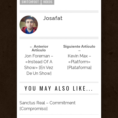
SWITCHFOOT
VIDEOS
Josafat
← Anterior
Siguiente Artículo
Artículo
→
Jon Foreman –
Kevin Max –
«Instead Of A
«Platform»
Show» [En Vez
[Plataforma]
De Un Show]
YOU MAY ALSO LIKE...
Sanctus Real – Commitment
[Compromiso]