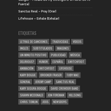
Fuerza]
Sanctus Real – Pray [Orar]
Lifehouse – Exhale [Exhalar]
ETIQUETAS
LETRAS DE CANCIONES
TRADUCIDAS
VIDEOS
INGLES
SUBTITULADOS
IMAGENES
UN MINUTO POSITIVO
PUBLICIDAD
MÚSICA
DELIRIOUS?
HUMOR
ESPAÑOL
SWITCHFOOT
ANIMACIÓN
SWITCHFOOT
LIFEHOUSE
KARY BOGGIE
BROOKER FRASER
TOBY MAC
GENERAL
JEREMY CAMP
SANCTUS REAL
KARY SEGURA BOGGIE
DAVID CROWDER BAND
SHAWN MCDONALD
JON FOREMAN
HILLSONG
CHRIS TOMLIN
JOOS
NEWSBOYS