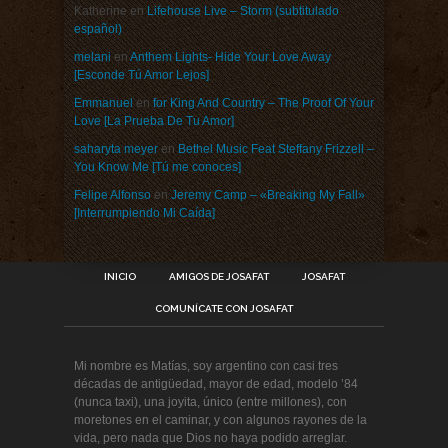
Katherine
en
Lifehouse Live – Storm (subtitulado
español)
melani
en
Anthem Lights- Hide Your Love Away
[Esconde Tú Amor Lejos]
Emmanuel
en
for King And Country – The Proof Of Your
Love [La Prueba De Tu Amor]
saharyta meyer
en
Bethel Music Feat Steffany Frizzell –
You Know Me [Tú me conoces]
Felipe Alfonso
en
Jeremy Camp – «Breaking My Fall»
[Interrumpiendo Mi Caída]
INICIO
AMIGOS DE JOSAFAT
JOSAFAT
COMUNÍCATE CON JOSAFAT
Mi nombre es Matías, soy argentino con casi tres
décadas de antigüedad, mayor de edad, modelo ’84
(nunca taxi), una joyita, único (entre millones), con
moretones en el caminar, y con algunos rayones de la
vida, pero nada que Dios no haya podido arreglar.