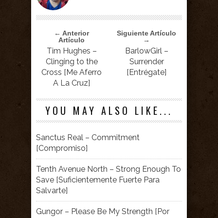
← Anterior
Siguiente Artículo
Artículo
→
Tim Hughes –
BarlowGirl –
Clinging to the
Surrender
Cross
[Me Aferro
[Entrégate]
A La Cruz]
YOU MAY ALSO LIKE...
Sanctus Real – Commitment
[Compromiso]
Tenth Avenue North – Strong Enough To
Save [Suficientemente Fuerte Para
Salvarte]
Gungor – Please Be My Strength [Por