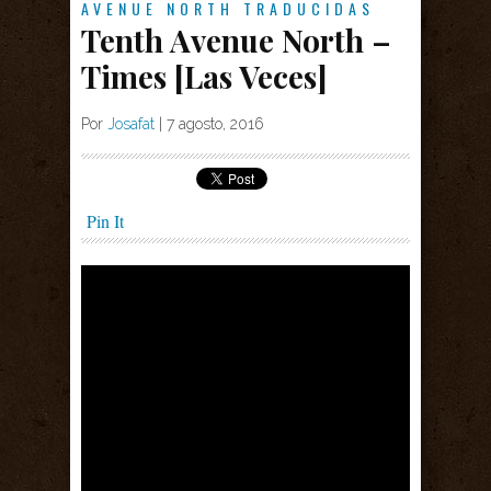
AVENUE NORTH
TRADUCIDAS
Tenth Avenue North –
Times [Las Veces]
Por
Josafat
|
7 agosto, 2016
Pin It