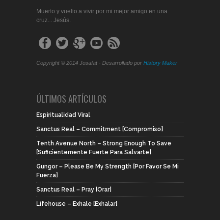
Muerto y vuelto a vivir por mi mejor amigo en una
cruz... Jesús.
Copyright © 2014 Josafat - Desarrollado por
History Maker
ÚLTIMOS ARTÍCULOS
Espiritualidad Viral
Sanctus Real – Commitment [Compromiso]
Tenth Avenue North – Strong Enough To Save
[Suficientemente Fuerte Para Salvarte]
Gungor – Please Be My Strength [Por Favor Se Mi
Fuerza]
Sanctus Real – Pray [Orar]
Lifehouse – Exhale [Exhalar]