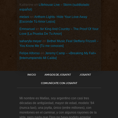
Katherine
en
Lifehouse Live – Storm (subtitulado
español)
melani
en
Anthem Lights- Hide Your Love Away
[Esconde Tú Amor Lejos]
Emmanuel
en
for King And Country – The Proof Of Your
Love [La Prueba De Tu Amor]
saharyta meyer
en
Bethel Music Feat Steffany Frizzell –
You Know Me [Tú me conoces]
Felipe Alfonso
en
Jeremy Camp – «Breaking My Fall»
[Interrumpiendo Mi Caída]
INICIO
AMIGOS DE JOSAFAT
JOSAFAT
COMUNÍCATE CON JOSAFAT
Mi nombre es Matías, soy argentino con casi tres
décadas de antigüedad, mayor de edad, modelo ’84
(nunca taxi), una joyita, único (entre millones), con
moretones en el caminar, y con algunos rayones de la
vida, pero nada que Dios no haya podido arreglar.