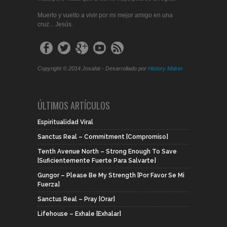
Muerto y vuelto a vivir por mi mejor amigo en una
cruz... Jesús.
Copyright © 2014 Josafat - Desarrollado por
History Maker
ÚLTIMOS ARTÍCULOS
Espiritualidad Viral
Sanctus Real – Commitment [Compromiso]
Tenth Avenue North – Strong Enough To Save
[Suficientemente Fuerte Para Salvarte]
Gungor – Please Be My Strength [Por Favor Se Mi
Fuerza]
Sanctus Real – Pray [Orar]
Lifehouse – Exhale [Exhalar]